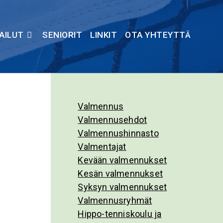
PAILUT
SENIORIT
LINKIT
OTA YHTEYTTÄ
Valmennus
Valmennusehdot
Valmennushinnasto
Valmentajat
Kevään valmennukset
Kesän valmennukset
Syksyn valmennukset
Valmennusryhmät
Hippo-tenniskoulu ja