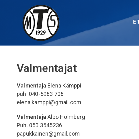
Siirry
suoraan
sisältöön
E
Valmentajat
Valmentaja
Elena Kämppi
puh: 040-5963 706
elena.kamppi@gmail.com
Valmentaja
Alpo Holmberg
Puh. 050 3545236
papukkainen@gmail.com